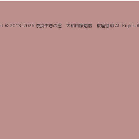
ght © 2018-2026 奈良市恋の窪 大和自家焙煎 桜座珈琲 All Rights Re