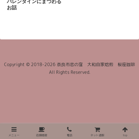
バレンタインにまつわる
お話
Copyright © 2018-2026 奈良市恋の窪 大和自家焙煎 桜座珈琲
All Rights Reserved.
メニュー
店舗情報
電話
ネット通販
top