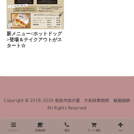
新メニュー<ホットドッグ
>登場＆テイクアウトがス
タート☆
Copyright © 2018-2026 奈良市恋の窪 大和自家焙煎 桜座珈琲
All Rights Reserved.
メニュー
店舗情報
電話
ネット通販
top